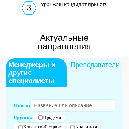
Ура! Ваш кандидат принят!
*2000 рублей — минимальное
вознаграждение за рекомендацию.
Актуальные
В зависимости от профиля
специалиста, статусов набора и
направления
акций, оно может быть увеличено в
2, 5, 7 раз и больше.
Менеджеры и
Преподаватели
другие
специалисты
Поиск:
Группы:
Продажи
Клиентский сервис
Аналитика