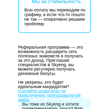
Мы за стабильность
ОАНО ДПО “СКАЕНГ”
Если у вас остались
вопросы, напишите нам на
Всю оплату мы переводим по
support.referral@skyeng.ru
графику, а если что-то пошло
Правила
реферальной
Политика конфиденциальности
программы
не так — оперативно решаем
проблему
© Skyeng, 2025
Реферальная программа
— это
возможность расширить сеть
полезных знакомств и получать
за это доход. Приглашая
специалистов в Skyeng, вы
можете
регулярно получать
денежные бонусы
.
Не уверены, кто будет
идеальным кандидатом?
Скачайте шпаргалку по
привлечению преподавателей
здесь
Вы тоже из Skyeng и хотите
порекомендовать друга? Вам